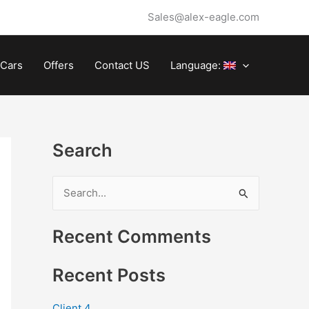
Sales@alex-eagle.com
Cars
Offers
Contact US
Language:
Search
S
e
Recent Comments
a
r
Recent Posts
c
h
Client 4